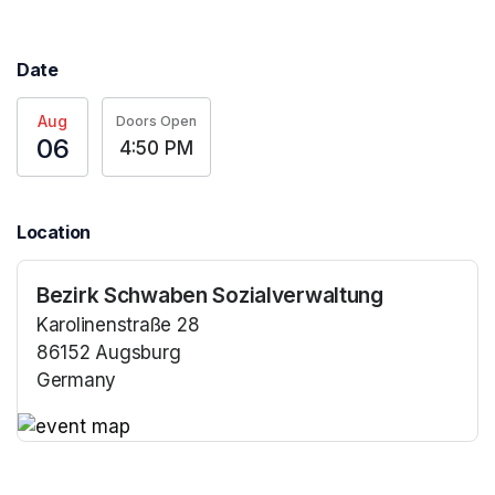
Date
Aug
Doors Open
06
4:50 PM
Location
Bezirk Schwaben Sozialverwaltung
Karolinenstraße 28
86152 Augsburg
Germany
(opens in a new tab)
(opens in a new tab)