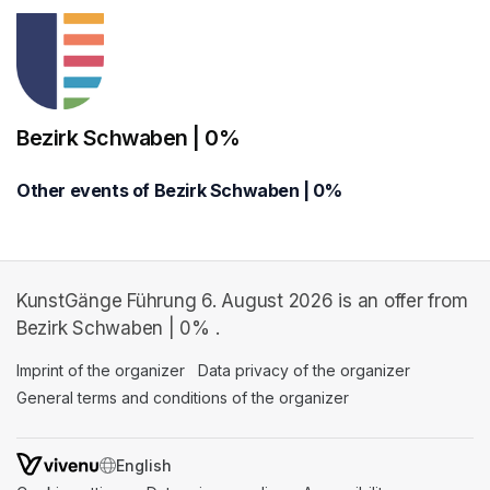
Bezirk Schwaben | 0%
Other events of Bezirk Schwaben | 0%
KunstGänge Führung 6. August 2026 is an offer from
Bezirk Schwaben | 0% .
Imprint of the organizer
(opens in a new tab)
Data privacy of the organizer
(opens in 
General terms and conditions of the organizer
(opens in a new ta
SWITCH LANGUAGE