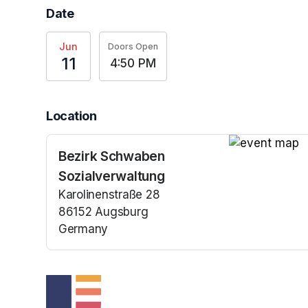
Date
Jun
Doors Open
11
4:50 PM
Location
Bezirk Schwaben
(opens in a n
Sozialverwaltung
Karolinenstraße 28
86152 Augsburg
Germany
(opens in a new tab)